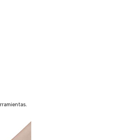
erramientas
.